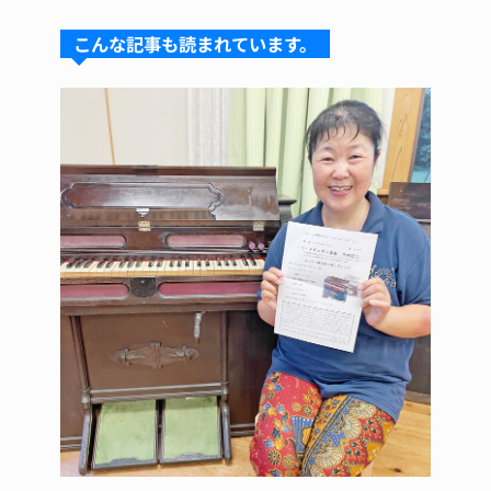
s
a
e
e
こんな記事も読まれています。
k
d
b
st
y
s
o
o
k