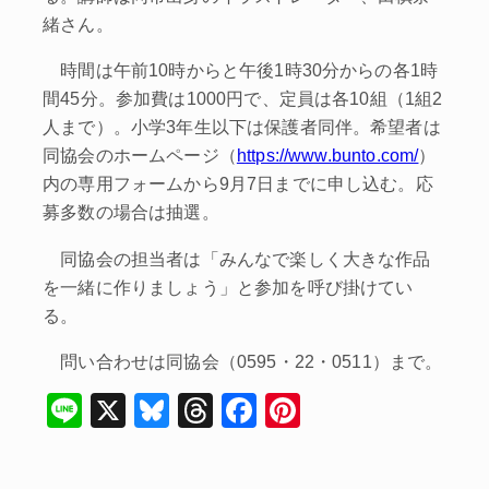
緒さん。
時間は午前10時からと午後1時30分からの各1時
間45分。参加費は1000円で、定員は各10組（1組2
人まで）。小学3年生以下は保護者同伴。希望者は
同協会のホームページ（
https://www.bunto.com/
）
内の専用フォームから9月7日までに申し込む。応
募多数の場合は抽選。
同協会の担当者は「みんなで楽しく大きな作品
を一緒に作りましょう」と参加を呼び掛けてい
る。
問い合わせは同協会（0595・22・0511）まで。
Li
X
Bl
T
F
Pi
n
u
hr
a
nt
e
e
e
c
er