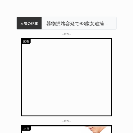
人気の記事
名張市立病院のDMAT、熊本地震の被災地へ 能登以来3回目の派遣
中学校の陶壁モニュメント 地元建設会社がボランティアで清掃 伊賀
名張市水道料金47％値上げへ 答申案、審議会で大筋まとまる
器物損壊容疑で83歳女逮捕 伊賀署
「息
– 広告 –
– 広告 –