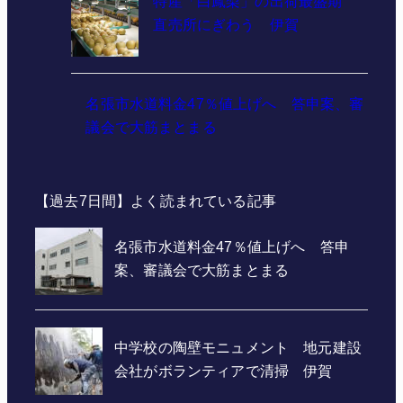
特産「白鳳梨」の出荷最盛期
直売所にぎわう 伊賀
名張市水道料金47％値上げへ 答申案、審
議会で大筋まとまる
【過去7日間】よく読まれている記事