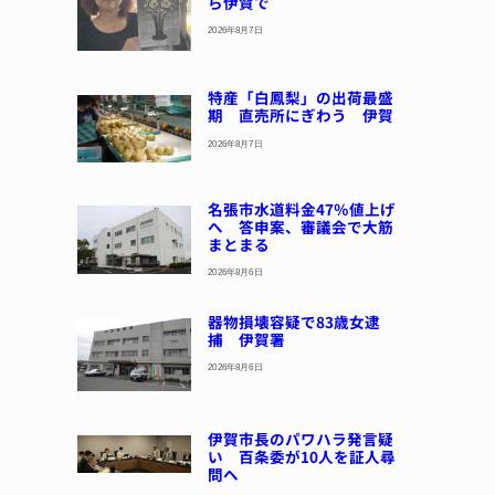
ら伊賀で
2026年8月7日
特産「白鳳梨」の出荷最盛
期 直売所にぎわう 伊賀
2026年8月7日
名張市水道料金47％値上げ
へ 答申案、審議会で大筋
まとまる
2026年8月6日
器物損壊容疑で83歳女逮
捕 伊賀署
2026年8月6日
伊賀市長のパワハラ発言疑
い 百条委が10人を証人尋
問へ