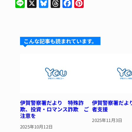
Li
X
Bl
T
F
Pi
n
u
hr
a
n
e
e
e
c
te
s
a
e
re
k
d
b
st
こんな記事も読まれています。
y
s
o
o
k
伊賀警察署だより 特殊詐
伊賀警察署だよ
欺、投資・ロマンス詐欺 ご
者支援
注意を
2025年11月3日
2025年10月12日