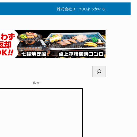
株式会社ユー
YOUよっかいち
検
索
– 広告 –