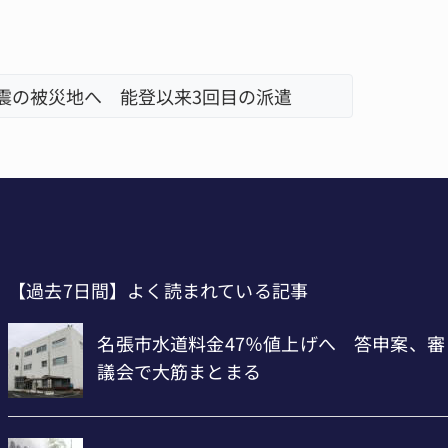
地震の被災地へ 能登以来3回目の派遣
「息子が
名張市、
【過去7日間】よく読まれている記事