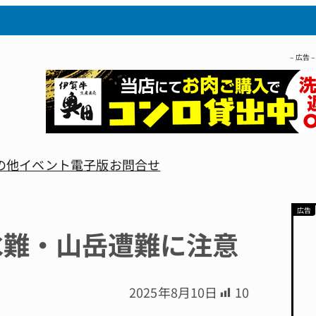
– 広告 –
の他
イベント
電子版
お問合せ
水難・山岳遭難に注意
2025年8月10日
10