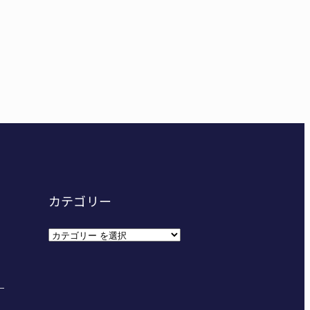
妊娠させた」母娘だまされ400万円詐欺被害 名張
給食センター整備へ実施計画案 14小学校集約の年次計
カテゴリー
カ
テ
ゴ
リ