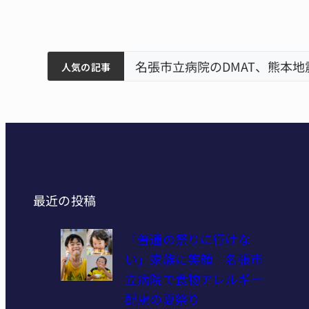
筋まとまる
ティアで清掃 伊賀
名張市立病院のDMAT、熊本
人気の記事
最近の投稿
「普通の祭りに行けな
い」家族に笑顔 名張市
立病院で食物アレルギー
配慮の夏祭り