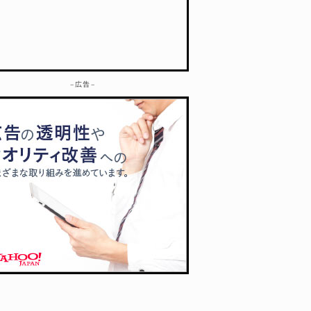
– 広告 –