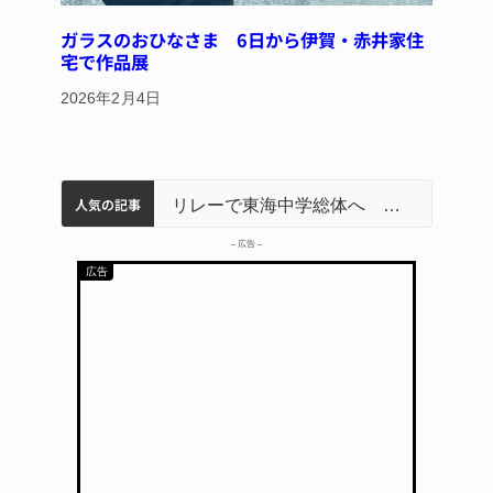
ガラスのおひなさま 6日から伊賀・赤井家住
宅で作品展
2026年2月4日
人気の記事
名張市立病院のDMAT、熊本地震の被災地へ 能登以来3回目の派遣
中学校の陶壁モニュメント 地元建設会社がボランティアで清掃 伊賀
【インターハイ⑨】ソフトテニス ミス減らし上位狙う 近大高専
リレーで東海中学総体へ 伊賀・名張
名張市、給食センター整備へ実施計画案 14小学校集約の年次計画も
– 広告 –