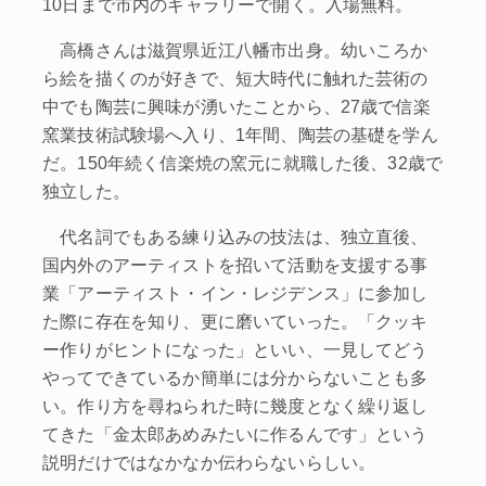
10日まで市内のギャラリーで開く。入場無料。
高橋さんは滋賀県近江八幡市出身。幼いころか
ら絵を描くのが好きで、短大時代に触れた芸術の
中でも陶芸に興味が湧いたことから、27歳で信楽
窯業技術試験場へ入り、1年間、陶芸の基礎を学ん
だ。150年続く信楽焼の窯元に就職した後、32歳で
独立した。
代名詞でもある練り込みの技法は、独立直後、
国内外のアーティストを招いて活動を支援する事
業「アーティスト・イン・レジデンス」に参加し
た際に存在を知り、更に磨いていった。「クッキ
ー作りがヒントになった」といい、一見してどう
やってできているか簡単には分からないことも多
い。作り方を尋ねられた時に幾度となく繰り返し
てきた「金太郎あめみたいに作るんです」という
説明だけではなかなか伝わらないらしい。