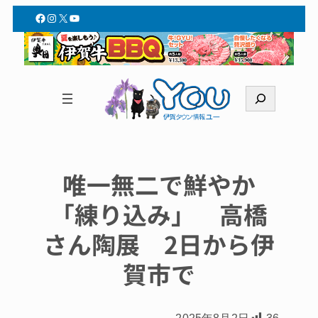
Facebook
Instagram
X
YouTube
検
索
唯一無二で鮮やか
「練り込み」 高橋
さん陶展 2日から伊
賀市で
2025年8月2日
36