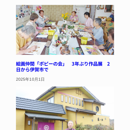
y
s
o
o
k
絵画仲間「ポピーの会」 3年ぶり作品展 2
日から伊賀市で
2025年10月1日