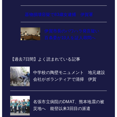
器物損壊容疑で83歳女逮捕 伊賀署
伊賀市長のパワハラ発言疑い
百条委が10人を証人尋問へ
【過去7日間】よく読まれている記事