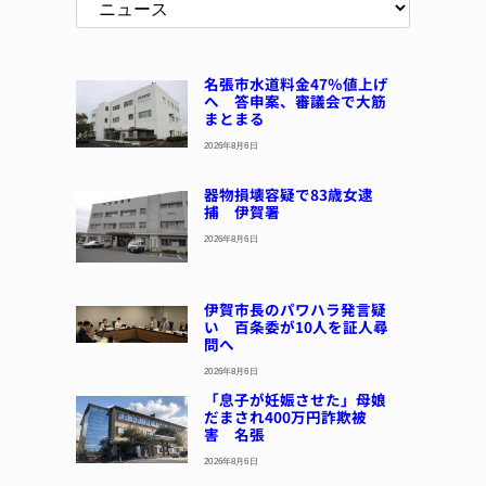
名張市水道料金47％値上げ
へ 答申案、審議会で大筋
まとまる
2026年8月6日
器物損壊容疑で83歳女逮
捕 伊賀署
2026年8月6日
伊賀市長のパワハラ発言疑
い 百条委が10人を証人尋
問へ
2026年8月6日
「息子が妊娠させた」母娘
だまされ400万円詐欺被
害 名張
2026年8月6日