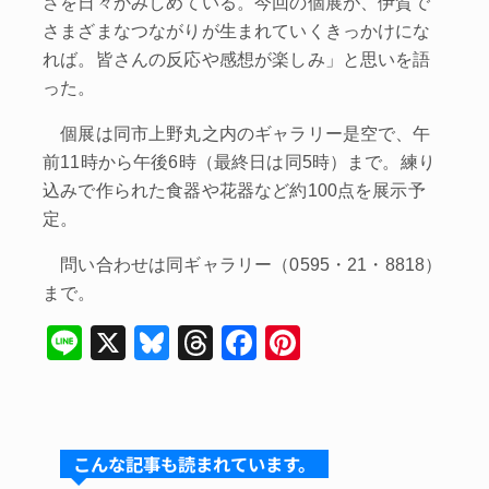
さを日々かみしめている。今回の個展が、伊賀で
さまざまなつながりが生まれていくきっかけにな
れば。皆さんの反応や感想が楽しみ」と思いを語
った。
個展は同市上野丸之内のギャラリー是空で、午
前11時から午後6時（最終日は同5時）まで。練り
込みで作られた食器や花器など約100点を展示予
定。
問い合わせは同ギャラリー（0595・21・8818）
まで。
Li
X
Bl
T
F
Pi
n
u
hr
a
nt
e
e
e
c
er
s
a
e
e
こんな記事も読まれています。
k
d
b
st