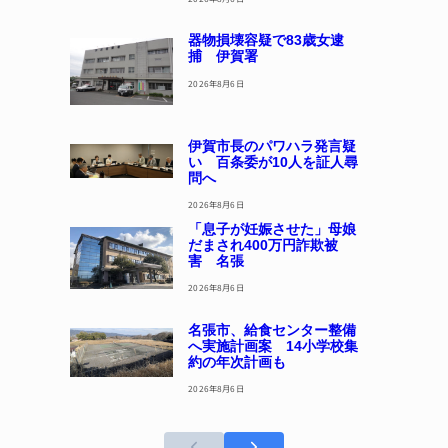
器物損壊容疑で83歳女逮
捕 伊賀署
2026年8月6日
伊賀市長のパワハラ発言疑
い 百条委が10人を証人尋
問へ
2026年8月6日
「息子が妊娠させた」母娘
だまされ400万円詐欺被
害 名張
2026年8月6日
名張市、給食センター整備
へ実施計画案 14小学校集
約の年次計画も
2026年8月6日