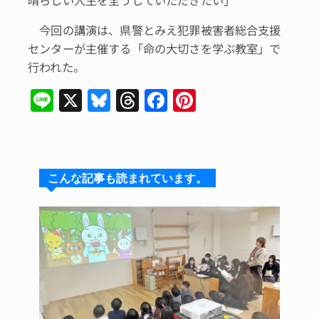
今回の講演は、県警とみえ犯罪被害者総合支援
センターが主催する「命の大切さを学ぶ教室」で
行われた。
Li
X
Bl
T
F
Pi
n
u
hr
a
n
e
e
e
c
te
s
a
e
re
こんな記事も読まれています。
k
d
b
st
y
s
o
o
k