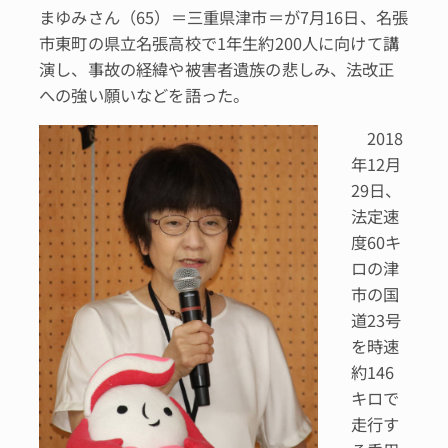
まゆみさん（65）＝三重県津市＝が7月16日、名張
市東町の県立名張高校で1年生約200人に向けて講
演し、事故の経緯や被害者遺族の悲しみ、法改正
への強い願いなどを語った。
2018
年12月
29日、
法定速
度60キ
ロの津
市の国
道23号
を時速
約146
キロで
走行す