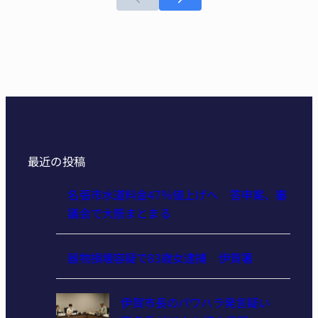
最近の投稿
名張市水道料金47％値上げへ 答申案、審
議会で大筋まとまる
器物損壊容疑で83歳女逮捕 伊賀署
伊賀市長のパワハラ発言疑い