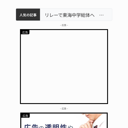
中学校の陶壁モニュメント 地元建設会社がボランティアで清掃 伊賀
【インターハイ⑨】ソフトテニス ミス減らし上位狙う 近大高専
名張市立病院のDMAT、熊本地震の被災地へ 能登以来3回目の派遣
リレーで東海中学総体へ 伊賀・名張
人気の記事
– 広告 –
– 広告 –