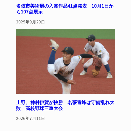
名張市美術展の入賞作品41点発表 10月1日か
ら197点展示
2025年9月29日
上野、神村伊賀が快勝 名張青峰は守備乱れ大
敗 高校野球三重大会
2026年7月11日