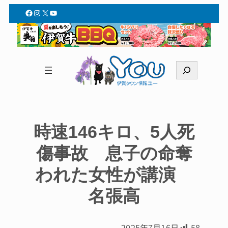
Facebook
Instagram
X
YouTube
検
索
時速146キロ、5人死
傷事故 息子の命奪
われた女性が講演
名張高
2025年7月16日
58