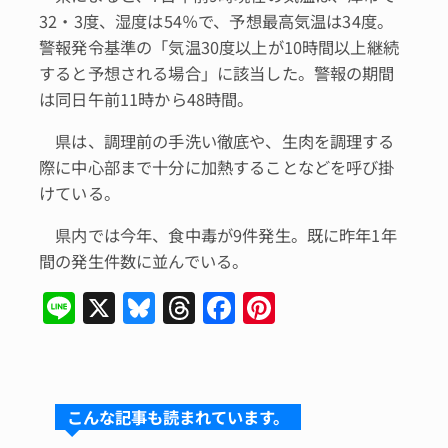
32・3度、湿度は54％で、予想最高気温は34度。
警報発令基準の「気温30度以上が10時間以上継続
すると予想される場合」に該当した。警報の期間
は同日午前11時から48時間。
県は、調理前の手洗い徹底や、生肉を調理する
際に中心部まで十分に加熱することなどを呼び掛
けている。
県内では今年、食中毒が9件発生。既に昨年1年
間の発生件数に並んでいる。
Li
X
Bl
T
F
Pi
n
u
hr
a
n
e
e
e
c
te
s
a
e
re
こんな記事も読まれています。
k
d
b
st