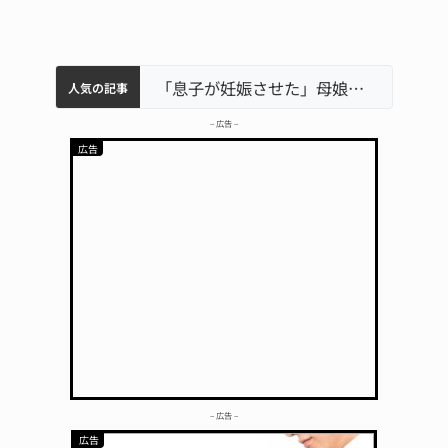
中学校の陶壁モニュメント 地元建設会社がボランティアで清掃 伊賀
名張市水道料金47％値上げへ 答申案、審議会で大筋まとまる
名張市立病院のDMAT、熊本地震の被災地へ 能登以来3回目の派遣
「息子が妊娠させた」母娘だまされ400万円詐欺被害 名張
人気の記事
– 広告 –
– 広告 –