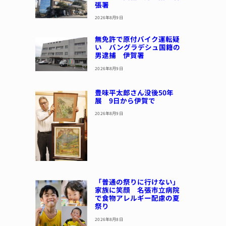
張署
2026年8月9日
無免許で原付バイク運転疑
い バングラデシュ国籍の
男逮捕 伊賀署
2026年8月9日
豊味平太郎さん没後50年
展 9日から伊賀で
2026年8月9日
「普通の祭りに行けない」
家族に笑顔 名張市立病院
で食物アレルギー配慮の夏
祭り
2026年8月8日