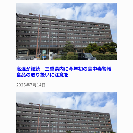
y
s
o
o
k
高温が継続 三重県内に今年初の食中毒警報
食品の取り扱いに注意を
2026年7月14日