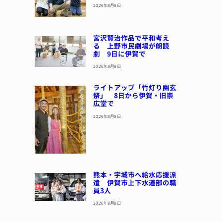
2026年8月8日
宮沢賢治作品で平和考え
る 上野市民劇場が朗読
劇 9日に伊賀で
2026年8月8日
ライトアップ「竹灯り幽玄
祭」 8日から伊賀・旧崇
広堂で
2026年8月8日
熊本・宇城市へ給水応援派
遣 伊賀市上下水道部の職
員3人
2026年8月8日