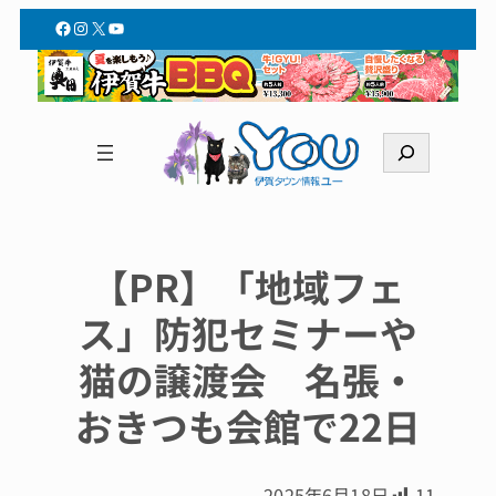
Facebook
Instagram
X
YouTube
検
索
【PR】「地域フェ
ス」防犯セミナーや
猫の譲渡会 名張・
おきつも会館で22日
2025年6月18日
11