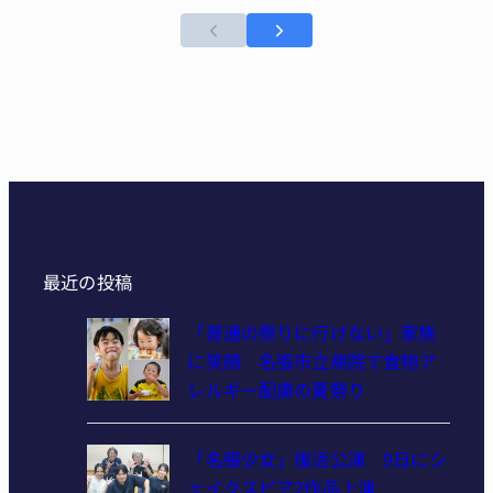
最近の投稿
「普通の祭りに行けない」家族
に笑顔 名張市立病院で食物ア
レルギー配慮の夏祭り
「名張少女」復活公演 9日にシ
ェイクスピア2作品上演