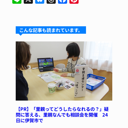
n
u
hr
a
n
e
e
e
c
te
s
a
e
re
こんな記事も読まれています。
k
d
b
st
y
s
o
o
k
【PR】「里親ってどうしたらなれるの？」疑
問に答える、里親なんでも相談会を開催 24
日に伊賀市で