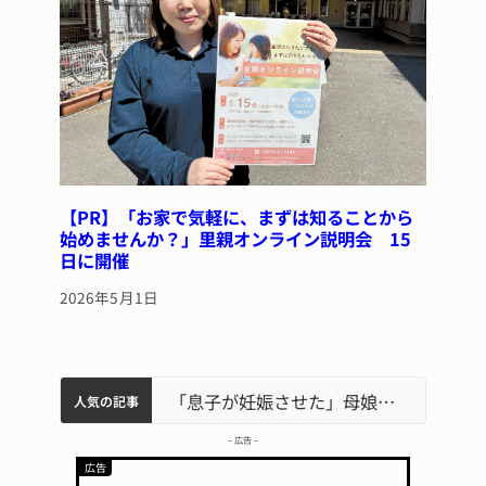
【PR】「お家で気軽に、まずは知ることから
始めませんか？」里親オンライン説明会 15
日に開催
2026年5月1日
中学校の陶壁モニュメント 地元建設会社がボランティアで清掃 伊賀
名張市水道料金47％値上げへ 答申案、審議会で大筋まとまる
名張市立病院のDMAT、熊本地震の被災地へ 能登以来3回目の派遣
「息子が妊娠させた」母娘だまされ400万円詐欺被害 名張
人気の記事
– 広告 –