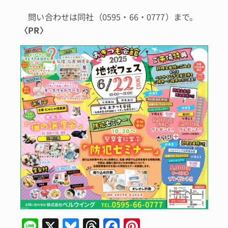
問い合わせは同社（0595・66・0777）まで。
〈
PR
〉
Li
X
Bl
T
F
Pi