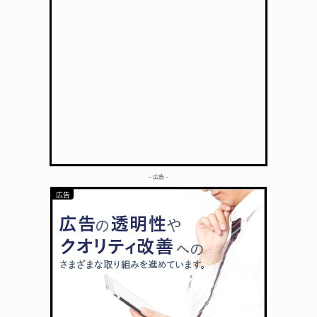
– 広告 –