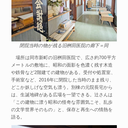
閉院当時の物が残る旧桝田医院の廊下＝同
場所は同市新町の旧桝田医院で、広さ約700平方
メートルの敷地に、昭和の面影を色濃く残す木造
や鉄骨など2階建ての建物がある。受付や処置室、
手術室など、2016年に閉院した当時のまま残り、
どこか妖しげな空気も漂う。別棟の元院長宅から
は、生誕地碑がある広場を一望できる。辻さんは
「この建物に漂う昭和の怪奇な雰囲気こそ、乱歩
の文学世界そのもの」と、保存と再生への情熱を
語る。