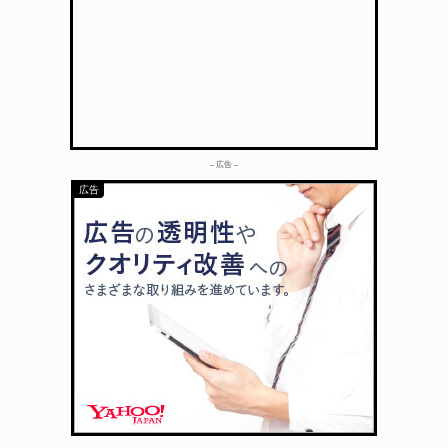
– 広告 –