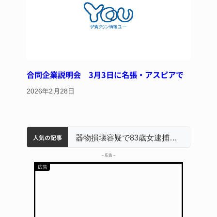
合同企業説明会 3月3日に名張・アスピアで
2026年2月28日
人気の記事
名張市立病院のDMAT、熊本地震の被災地へ 能登以来3回目の派遣
中学校の陶壁モニュメント 地元建設会社がボランティアで清掃 伊賀
名張市水道料金47％値上げへ 答申案、審議会で大筋まとまる
器物損壊容疑で83歳女逮捕 伊賀署
– 広告 –