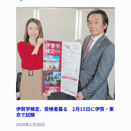
k
d
b
st
y
s
o
o
k
伊賀学検定、受検者募る 2月15日に伊賀・東
京で試験
2026年1月20日