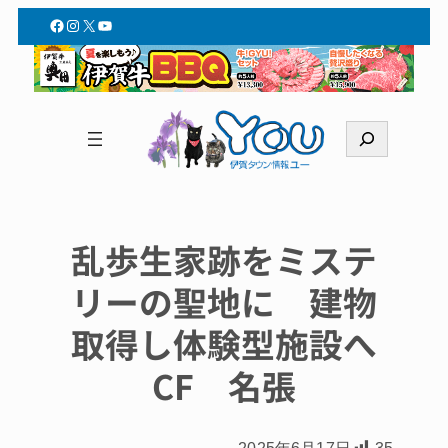
Facebook
Instagram
X
YouTube
検
索
乱歩生家跡をミステ
リーの聖地に 建物
取得し体験型施設へ
CF 名張
2025年6月17日
35