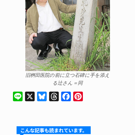
旧桝田医院の前に立つ石碑に手を添え
る辻さん＝同
Li
X
Bl
T
F
Pi
n
u
hr
a
nt
e
e
e
c
er
s
a
e
e
こんな記事も読まれています。