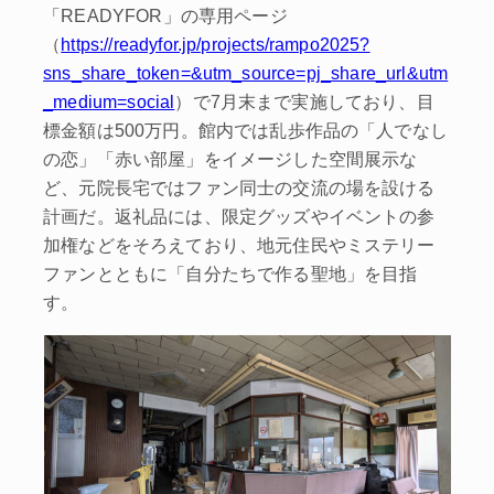
「READYFOR」の専用ページ
（
https://readyfor.jp/projects/rampo2025?
sns_share_token=&utm_source=pj_share_url&utm
_medium=social
）で7月末まで実施しており、目
標金額は500万円。館内では乱歩作品の「人でなし
の恋」「赤い部屋」をイメージした空間展示な
ど、元院長宅ではファン同士の交流の場を設ける
計画だ。返礼品には、限定グッズやイベントの参
加権などをそろえており、地元住民やミステリー
ファンとともに「自分たちで作る聖地」を目指
す。