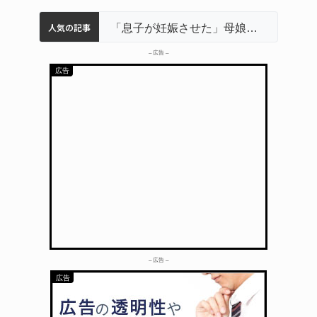
人気の記事
名張市立病院のDMAT、熊本地震の被災地へ 能登以来3回目の派遣
特産「白鳳梨」の出荷最盛期 直売所にぎわう 伊賀
伊賀市の初代市長・今岡睦之さん死去 87歳
名張市水道料金47％値上げへ 答申案、審議会で大筋まとまる
「息子が妊娠させた」母娘だまされ400万円詐欺被害 名張
– 広告 –
– 広告 –