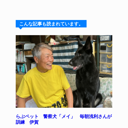
n
u
hr
a
nt
e
e
e
c
er
s
a
e
e
こんな記事も読まれています。
k
d
b
st
y
s
o
o
k
らぶペット 警察犬「メイ」 毎朝浅利さんが
訓練 伊賀