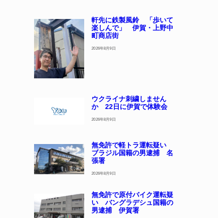
軒先に鉄製風鈴 「歩いて
楽しんで」 伊賀・上野中
町商店街
2026年8月9日
ウクライナ刺繍しません
か 22日に伊賀で体験会
2026年8月9日
無免許で軽トラ運転疑い
ブラジル国籍の男逮捕 名
張署
2026年8月9日
無免許で原付バイク運転疑
い バングラデシュ国籍の
男逮捕 伊賀署