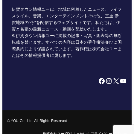
伊賀タウン情報ユーは、地域に密着したニュース、ライフ
スタイル、音楽、エンターテインメントその他、三重 伊
賀地域の"今"を配信するウェブサイトです。私たちは、伊
賀と名張の最新ニュース・動画を配信いたします。
※伊賀タウン情報ユーに掲載の記事・写真・図表等の無断
転載を禁じます。すべての内容は日本の著作権法並びに国
際条約により保護されています。著作権は株式会社ユーま
たはその情報提供者に属します。
Facebook
Instagram
X
YouTube
© YOU Co., Ltd. All Rights Reserved.
株式会社ユー
YOUよっかいち
プライバシーポリシー