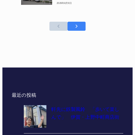
2026年8月9日
最近の投稿
軒先に鉄製風鈴 「歩いて楽し
んで」 伊賀・上野中町商店街