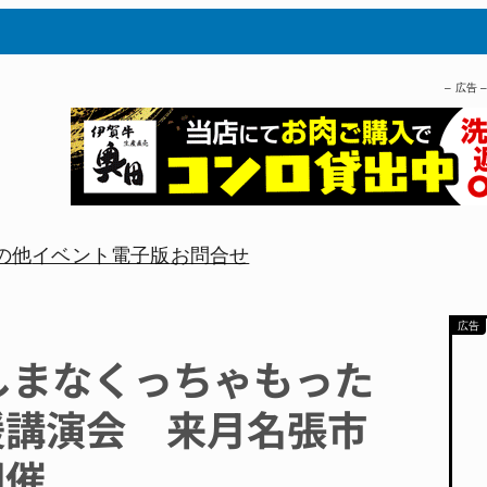
– 広告 
の他
イベント
電子版
お問合せ
しまなくっちゃもった
援講演会 来月名張市
開催