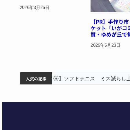
2026年3月25日
【PR】手作り
ケット「いがコ
賀・ゆめが丘で
2026年5月23日
ティアで清掃 伊賀
以来3回目の派遣
狙う 近大高専
リレーで東海中学総体へ 伊賀
人気の記事