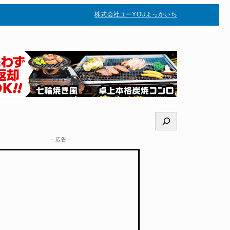
株式会社ユー
YOUよっかいち
–
検
索
– 広告 –