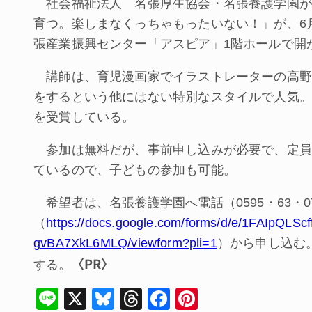
社会福祉法人 名張厚生協会・名張養護学園が
育つ。楽しまなくっちゃもったいない！」が、6月
張産業振興センター「アスピア」1階ホールで開
講師は、育児漫画家でイラストレーターの高野
をするという他にはない特別なスタイルで人気。著
を受賞している。
参加は無料だが、事前申し込みが必要で、定員は
ているので、子どもの参加も可能。
希望者は、名張養護学園へ電話（0595・63・0
（
https://docs.google.com/forms/d/e/1FAIp
gvBA7XkL6MLQ/viewform?pli=1
）から申し込む
〈PR〉
する。
Li
X
Bl
T
F
Pi