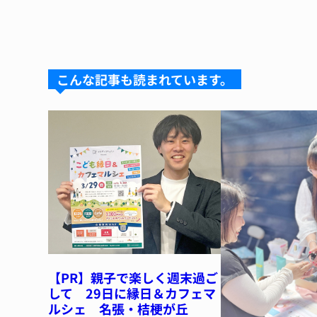
n
u
hr
a
nt
e
e
e
c
er
s
a
e
e
k
d
b
st
こんな記事も読まれています。
y
s
o
o
k
【PR】親子で楽しく週末過ご
して 29日に縁日＆カフェマ
ルシェ 名張・桔梗が丘