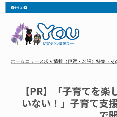
Facebook
Instagram
X
YouTube
ホーム
ニュース
求人情報（伊賀・名張）
特集・そ
【PR】「子育てを楽
いない！」子育て支
で