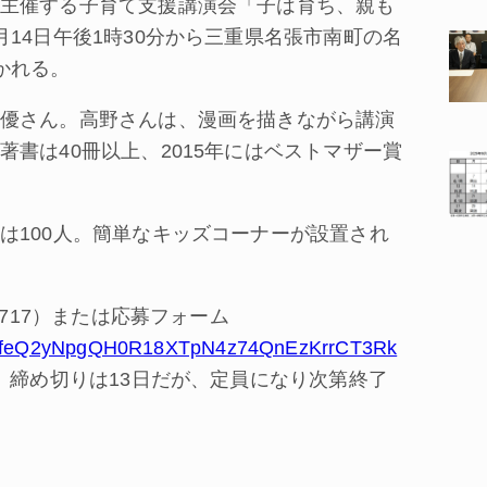
主催する子育て支援講演会「子は育ち、親も
14日午後1時30分から三重県名張市南町の名
かれる。
優さん。高野さんは、漫画を描きながら講演
書は40冊以上、2015年にはベストマザー賞
100人。簡単なキッズコーナーが設置され
717）または応募フォーム
QLScffeQ2yNpgQH0R18XTpN4z74QnEzKrrCT3Rk
。締め切りは13日だが、定員になり次第終了