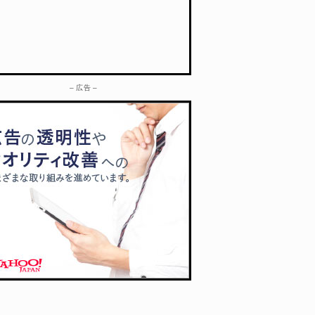
– 広告 –