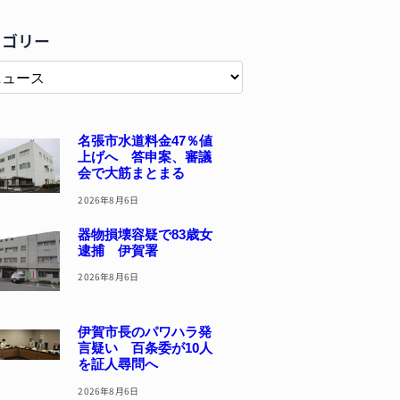
テゴリー
名張市水道料金47％値
上げへ 答申案、審議
会で大筋まとまる
2026年8月6日
器物損壊容疑で83歳女
逮捕 伊賀署
2026年8月6日
伊賀市長のパワハラ発
言疑い 百条委が10人
を証人尋問へ
2026年8月6日