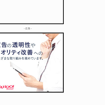
– 広告 –