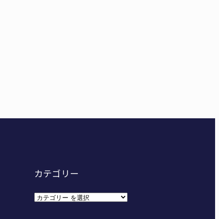
給食センター整備へ実施計画案 14小学校集約の年次計
カテゴリー
カ
テ