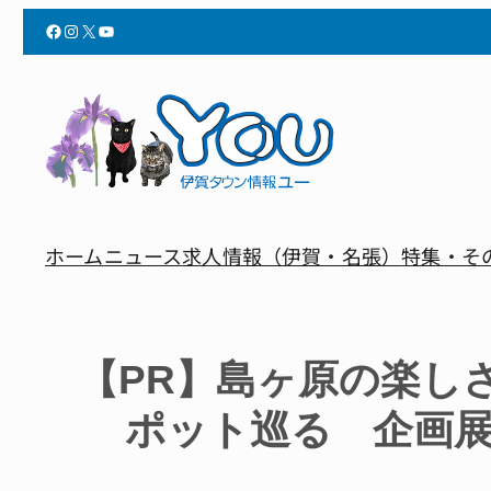
Facebook
Instagram
X
YouTube
ホーム
ニュース
求人情報（伊賀・名張）
特集・そ
【PR】島ヶ原の楽し
ポット巡る 企画展