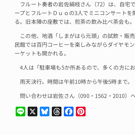
フルート奏者の岩佐絹枝さん（72）は、自宅で
ープとフルートＤｕｏの3人でミニコンサートを
る。旧本陣の座敷では、煎茶の飲み比べ茶会も。
この他、地酒「しまがはら元頭」の試飲・販売
民館では百円コーヒーを楽しみながらダイヤモン
ーケットも開かれる。
4人は「駐車場も5か所あるので、多くの方に
雨天決行。時間は午前10時から午後5時まで。
問い合わせは岩佐さん（090・1562・2010）
Li
X
Bl
T
F
Pi
n
u
hr
a
n
e
e
e
c
te