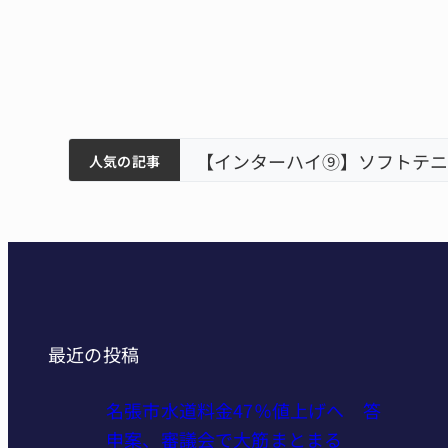
ティアで清掃 伊賀
以来3回目の派遣
狙う 近大高専
リレーで東海中学総体へ 伊賀
人気の記事
最近の投稿
名張市水道料金47％値上げへ 答
申案、審議会で大筋まとまる