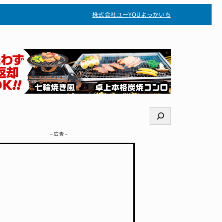
株式会社ユー
YOUよっかいち
検
索
– 広告 –