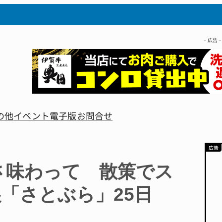
– 広告 –
の他
イベント
電子版
お問合せ
さ味わって 散策でス
「さとぶら」25日