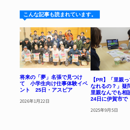
s
a
e
re
k
d
b
st
こんな記事も読まれています。
y
s
o
o
k
将来の「夢」名張で見つけ
【PR】「里親
て 小学生向け仕事体験イベ
なれるの？」疑
ント 25日・アスピア
里親なんでも
24日に伊賀市で
2026年1月22日
2025年9月5日