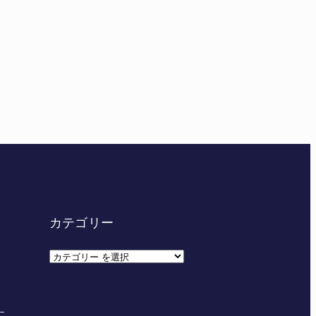
給食センター整備へ実施計画案 14小学校集約の年次計
カテゴリー
カ
テ
ゴ