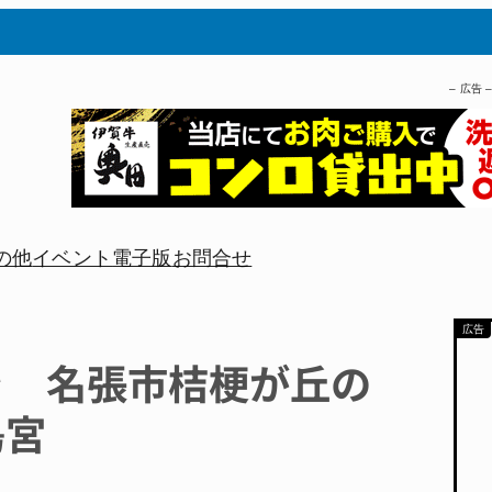
– 広告 
の他
イベント
電子版
お問合せ
き 名張市桔梗が丘の
島宮