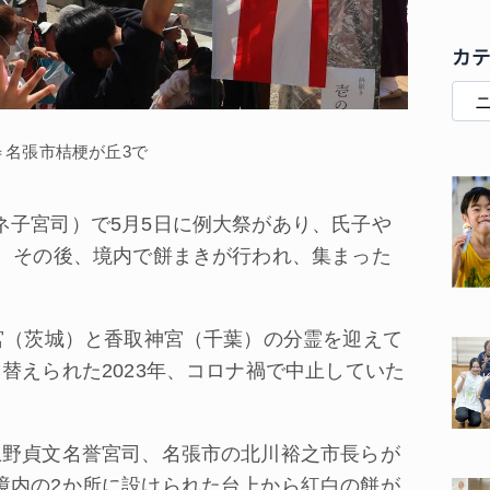
カ
＝名張市桔梗が丘3で
子宮司）で5月5日に例大祭があり、氏子や
た。その後、境内で餅まきが行われ、集まった
宮（茨城）と香取神宮（千葉）の分霊を迎えて
替えられた2023年、コロナ禍で中止していた
上野貞文名誉宮司、名張市の北川裕之市長らが
境内の2か所に設けられた台上から紅白の餅が