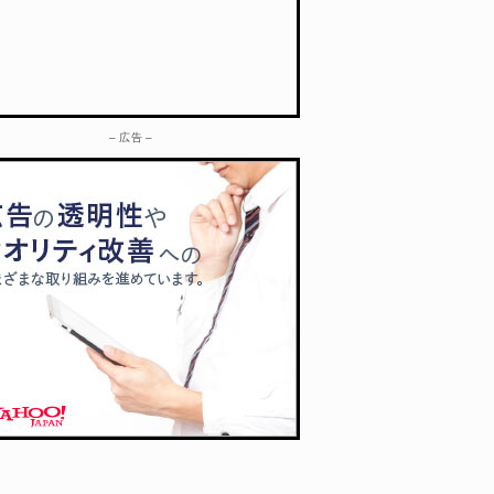
– 広告 –