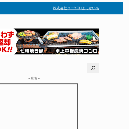
株式会社ユー
YOUよっかいち
–
検
索
– 広告 –