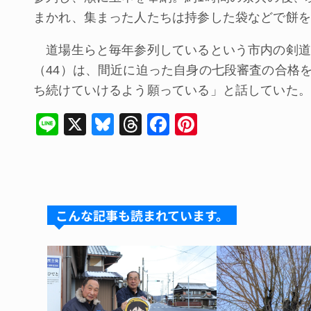
まかれ、集まった人たちは持参した袋などで餅を
道場生らと毎年参列しているという市内の剣道
（44）は、間近に迫った自身の七段審査の合格
ち続けていけるよう願っている」と話していた。
Li
X
Bl
T
F
Pi
n
u
hr
a
nt
e
e
e
c
er
s
a
e
e
k
d
b
st
こんな記事も読まれています。
y
s
o
o
k