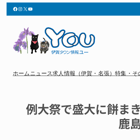
Facebook
Instagram
X
YouTube
ホーム
ニュース
求人情報（伊賀・名張）
特集・そ
例大祭で盛大に餅ま
鹿