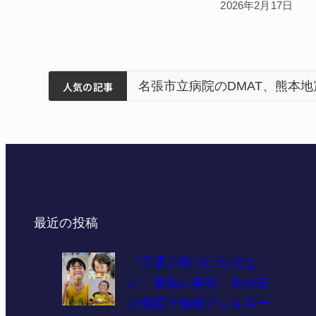
2026年2月17日
筋まとまる
ティアで清掃 伊賀
 能登以来3回目の派遣
「息子が妊娠させた」母
人気の記事
最近の投稿
「普通の祭りに行けな
い」家族に笑顔 名張市
立病院で食物アレルギー