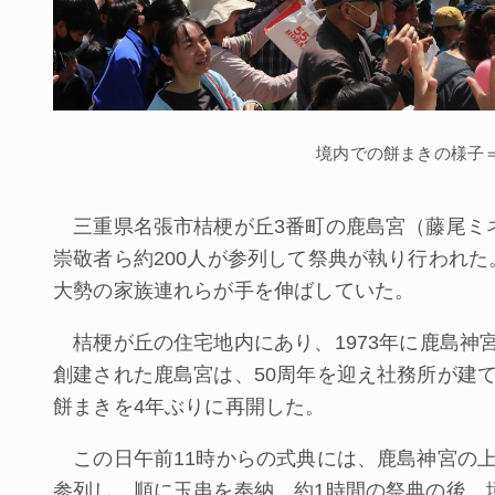
境内での餅まきの様子
三重県名張市桔梗が丘3番町の鹿島宮（藤尾ミネ
崇敬者ら約200人が参列して祭典が執り行われ
大勢の家族連れらが手を伸ばしていた。
桔梗が丘の住宅地内にあり、1973年に鹿島神
創建された鹿島宮は、50周年を迎え社務所が建て
餅まきを4年ぶりに再開した。
この日午前11時からの式典には、鹿島神宮の
参列し、順に玉串を奉納。約1時間の祭典の後、