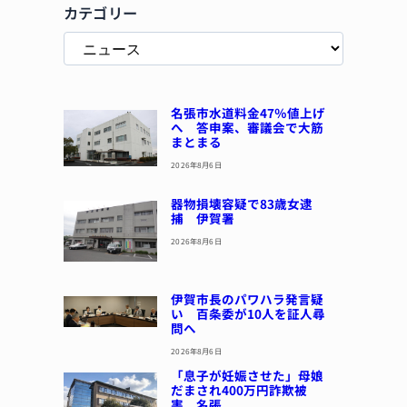
カテゴリー
名張市水道料金47％値上げ
へ 答申案、審議会で大筋
まとまる
2026年8月6日
器物損壊容疑で83歳女逮
捕 伊賀署
2026年8月6日
伊賀市長のパワハラ発言疑
い 百条委が10人を証人尋
問へ
2026年8月6日
「息子が妊娠させた」母娘
だまされ400万円詐欺被
害 名張