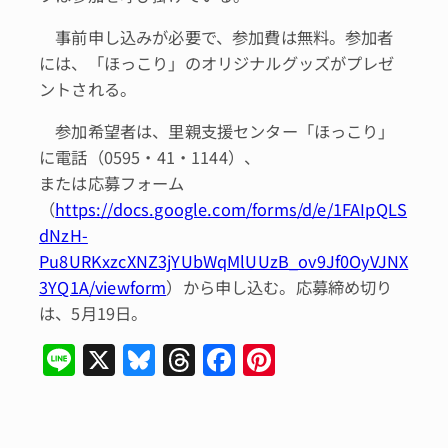
事前申し込みが必要で、参加費は無料。参加者
には、「ほっこり」のオリジナルグッズがプレゼ
ントされる。
参加希望者は、里親支援センター「ほっこり」
に電話（0595・41・1144）、
または応募フォーム
（
https://docs.google.com/forms/d/e/1FAIpQLS
dNzH-
Pu8URKxzcXNZ3jYUbWqMlUUzB_ov9Jf0OyVJNX
3YQ1A/viewform
）から申し込む。応募締め切り
は、5月19日。
Li
X
Bl
T
F
Pi
n
u
hr
a
n
e
e
e
c
te