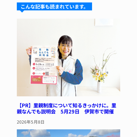
s
a
e
re
こんな記事も読まれています。
k
d
b
st
y
s
o
o
k
【PR】里親制度について知るきっかけに。里
親なんでも説明会 5月29日 伊賀市で開催
2026年5月8日