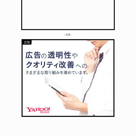
– 広告 –