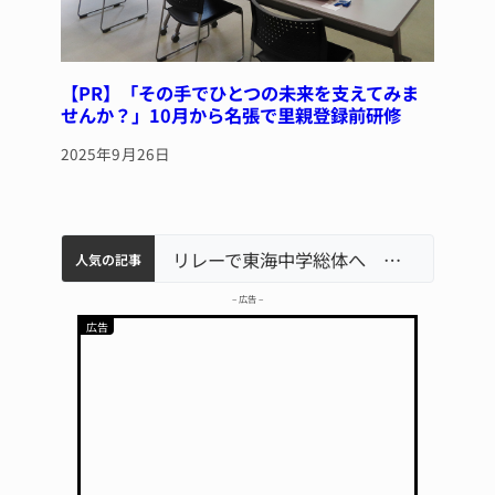
【PR】「その手でひとつの未来を支えてみま
せんか？」10月から名張で里親登録前研修
2025年9月26日
中学校の陶壁モニュメント 地元建設会社がボランティアで清掃 伊賀
【インターハイ⑨】ソフトテニス ミス減らし上位狙う 近大高専
名張市立病院のDMAT、熊本地震の被災地へ 能登以来3回目の派遣
リレーで東海中学総体へ 伊賀・名張
人気の記事
– 広告 –