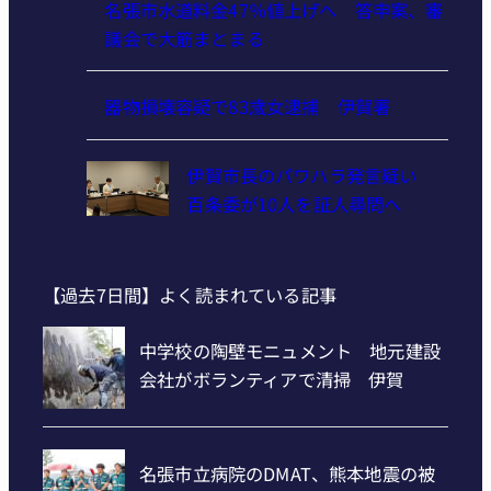
名張市水道料金47％値上げへ 答申案、審
議会で大筋まとまる
器物損壊容疑で83歳女逮捕 伊賀署
伊賀市長のパワハラ発言疑い
百条委が10人を証人尋問へ
【過去7日間】よく読まれている記事