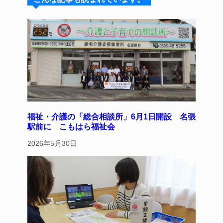
k
d
b
st
y
s
o
o
k
福祉・介護の「総合相談所」6月1日開設 名張
駅前に こもはら福祉会
2026年5月30日