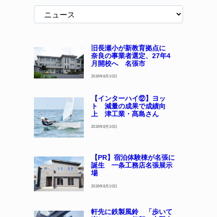
旧長瀬小が新教育拠点に
奈良の事業者選定、27年4
月開校へ 名張市
2026年8月10日
【インターハイ⑫】ヨッ
ト 減量の成果で成績向
上 津工業・髙島さん
2026年8月10日
【PR】宿泊体験棟が名張に
誕生 一条工務店名張展示
場
2026年8月10日
軒先に鉄製風鈴 「歩いて