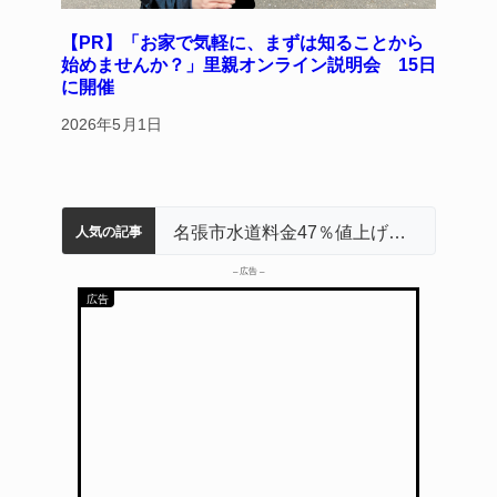
【PR】「お家で気軽に、まずは知ることから
始めませんか？」里親オンライン説明会 15日
に開催
2026年5月1日
特産「白鳳梨」の出荷最盛期 直売所にぎわう 伊賀
伊賀市の初代市長・今岡睦之さん死去 87歳
「息子が妊娠させた」母娘だまされ400万円詐欺被害 名張
名張市水道料金47％値上げへ 答申案、審議会で大筋まとまる
名張市立病院のDMAT、熊本地震の被災地へ 能登以来3回目の派遣
人気の記事
– 広告 –