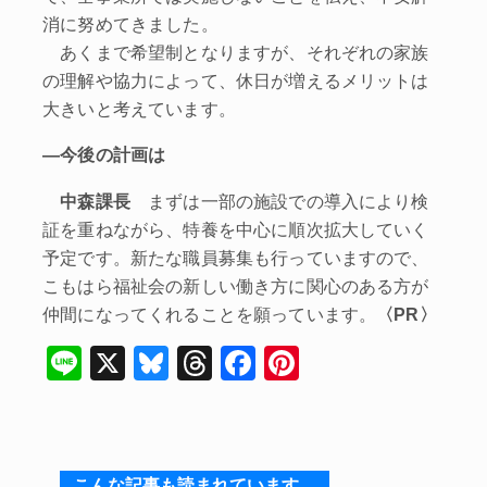
消に努めてきました。
あくまで希望制となりますが、それぞれの家族
の理解や協力によって、休日が増えるメリットは
大きいと考えています。
―今後の計画は
中森課長
まずは一部の施設での導入により検
証を重ねながら、特養を中心に順次拡大していく
予定です。新たな職員募集も行っていますので、
こもはら福祉会の新しい働き方に関心のある方が
仲間になってくれることを願っています。
〈PR〉
Li
X
Bl
T
F
Pi
n
u
hr
a
nt
e
e
e
c
er
s
a
e
e
こんな記事も読まれています。