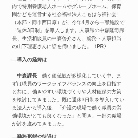
内で特別養護老人ホームやグループホーム、保育
園などを運営する社会福祉法人こもはら福祉会
（本部・同市西田原）が、今年4月から一部施設で
「週休3日制」を導入します。人事課の中森隆司課
長、生活相談員の中森啓介さん、総務・人事担当
の山下理恵さんに話を伺いました。
〈PR〉
―導入の経緯は
中森課長
働く価値観が多様化していく中、ま
ずは職員のワークライフバランスの向上を目指す
と共に、働きやすい環境づくりや人材確保の方策
を検討してきました。既に週休3日制を導入してい
る法人から導入後、「介護の現場で働く職員の労
働環境がとても良くなった」と聞き、一部の職場
か討を進めてきました。
―勤務形態や待遇は