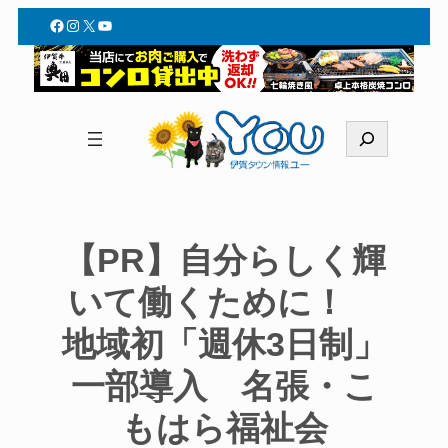
Facebook
Instagram
X
YouTube
検
索
【PR】自分らしく輝
いて働くために！
地域初「週休3日制」
一部導入 名張・こ
もはら福祉会