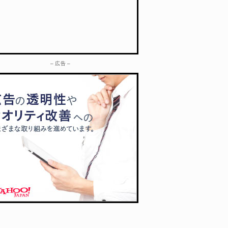
– 広告 –