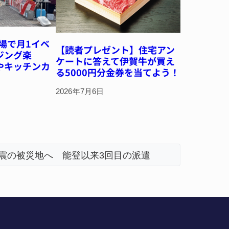
場で月1イベ
【読者プレゼント】住宅アン
ジング楽
ケートに答えて伊賀牛が買え
やキッチンカ
る5000円分金券を当てよう！
2026年7月6日
地震の被災地へ 能登以来3回目の派遣
「息子が