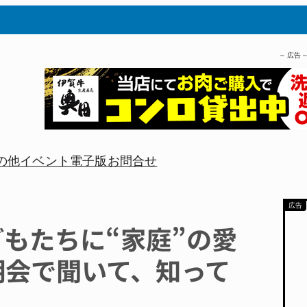
– 広告 
の他
イベント
電子版
お問合せ
どもたちに“家庭”の愛
明会で聞いて、知って