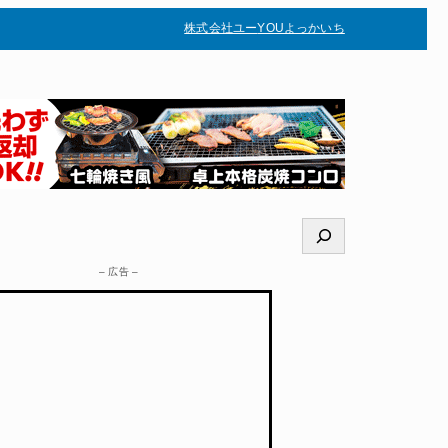
株式会社ユー
YOUよっかいち
–
検
索
– 広告 –