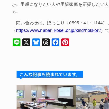
か。里親になりたい人や里親家庭を応援したい人
る。
問い合わせは、ほっこり（0595・41・1144
（
https://www.nabari-kosei.or.jp/kind/hokkori/
）
Li
X
Bl
T
F
Pi
n
u
hr
a
nt
e
e
e
c
er
s
a
e
e
k
d
b
st
こんな記事も読まれています。
y
s
o
o
k