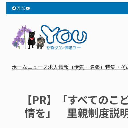
Facebook
Instagram
X
YouTube
ホーム
ニュース
求人情報（伊賀・名張）
特集・そ
【PR】「すべてのこ
情を」 里親制度説