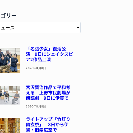
テゴリー
「名張少女」復活公
演 9日にシェイクスピ
ア2作品上演
2026年8月8日
宮沢賢治作品で平和考
える 上野市民劇場が
朗読劇 9日に伊賀で
2026年8月8日
ライトアップ「竹灯り
幽玄祭」 8日から伊
賀・旧崇広堂で