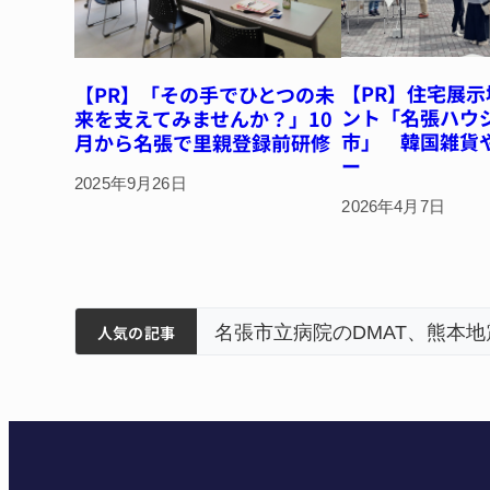
【PR】住宅展示
【PR】「その手でひとつの未
ント「名張ハウ
来を支えてみませんか？」10
市」 韓国雑貨
月から名張で里親登録前研修
ー
2025年9月26日
2026年4月7日
筋まとまる
ティアで清掃 伊賀
名張市立病院のDMAT、熊本
人気の記事