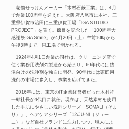
老舗せっけんメーカー「木村石鹸工業」は、4月
で創業100周年を迎えた。大阪府八尾市に本社、三
重県伊賀市治田に三重伊賀工場「IGA STUDIO
PROJECT」を置く。節目を記念した「100周年大
感謝祭IGA Smile」が4月20日（土）午前10時から
午後3時まで、同工場で開かれる。
1924年4月1日創業の同社は、クリーニング店で
使う業務用洗剤の製造から始まり、60年代には銭
湯向けの洗浄剤を独自に開発。90年代には家庭用
洗剤の市場に参入し、事業を広げてきた。
2016年には、東京のIT企業経営者だった木村祥
一郎社長が4代目に就任。現在は、天然素材を使用
した手肌にやさしい洗剤シリーズ「SOMALI（そま
り）」、ヘアケアシリーズ「12/JU‐NI（ジュー
ニ）」など自社ブランドに注力しつつ、職人によ