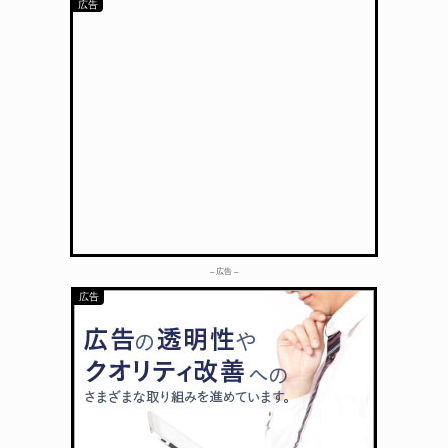
– 広告 –