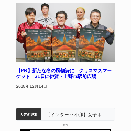
【PR】新たな冬の風物詩に クリスマスマー
ケット 21日に伊賀・上野市駅前広場
2025年12月14日
人気の記事
名張市立病院のDMAT、熊本地震の被災地へ 能登以来3回目の派遣
【インターハイ⑨】ソフトテニス ミス減らし上位狙う 近大高専
リレーで東海中学総体へ 伊賀・名張
【インターハイ⑪】女子ホッケー 悲願の初出場、個性生かす 名張青峰
中学校の陶壁モニュメント 地元建設会社がボランティアで清掃 伊賀
– 広告 –