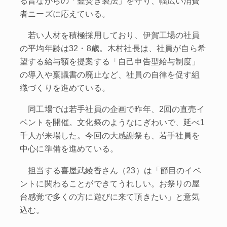
る昔ながらの「釜焚き製法」を守り、幅広い消費
者ニーズに応えている。
若い人材を積極採用しており、伊賀工場の社員
の平均年齢は32・8歳。木村社長は、社員が自ら希
望する給与額を提案する「自己申告型給与制度」
の導入や稟議書の廃止など、社員の自律を促す組
織づくりを進めている。
同工場では若手社員の企画で昨年、2回の直売イ
ベントを開催。文化祭のようなにぎわいで、延べ1
千人が来場した。今回の大感謝祭も、若手社員を
中心に準備を進めている。
担当する喜屋武綾香さん（23）は「節目のイベ
ントに関わることができてうれしい。お祭りの屋
台感覚で多くの方に遊びに来て頂きたい」と意気
込む。