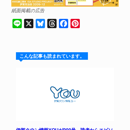
紙面掲載の広告
Li
X
Bl
T
F
Pi
n
u
hr
a
nt
e
e
e
c
er
s
a
e
e
こんな記事も読まれています。
k
d
b
st
y
s
o
o
k
伊賀タウン情報YOUが900号 読者からエピソ