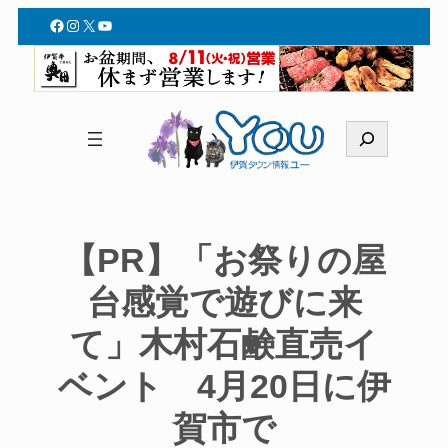
Facebook
Instagram
X
YouTube
検
索
【PR】「お祭りの屋
台感覚で遊びに来
て」木村石鹸直売イ
ベント 4月20日に伊
賀市で