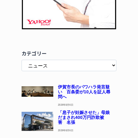
カテゴリー
伊賀市長のパワハラ発言疑
い 百条委が10人を証人尋
問へ
2026年8月6日
「息子が妊娠させた」母娘
だまされ400万円詐欺被
害 名張
2026年8月6日