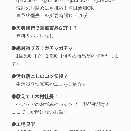
①10:30～ ②11:30～ ③13:30～ ④14:30～
洗剤の瓶詰めにも挑戦！当日参加OK
※予約優先 ※所要時間10～20分
●忍者修行で豪華賞品GET！？
無料＆ハズレなし
●絶対得する！ガチャガチャ
1回500円で、1,000円相当の商品が必ず当たりま
す♪
●汚れ落としのコツ伝授？
生活役立つ知恵や工夫をご紹介♪
●教えて！木村社長！
ヘアケアのお悩みやシャンプー開発秘話など、
ここでしか聞けないお話♪
●工場見学