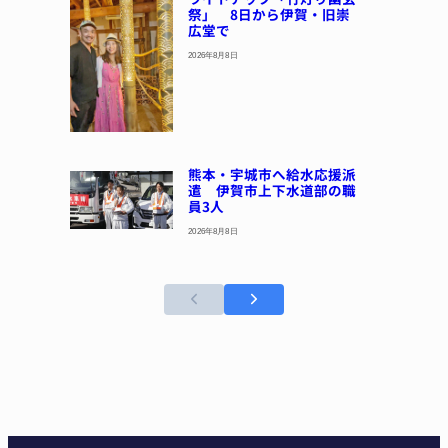
祭」 8日から伊賀・旧崇
広堂で
2026年8月8日
熊本・宇城市へ給水応援派
遣 伊賀市上下水道部の職
員3人
2026年8月8日