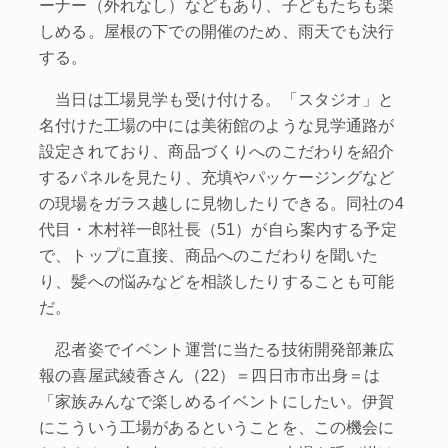
ーナー（外れなし）などもあり、子どもたちも楽
しめる。屋根の下での開催のため、雨天でも決行
する。
当日は工場見学も受け付ける。「スタジオ」と
名付けた工場の中には美術館のような見学通路が
設定されており、商品づくりへのこだわりを紹介
するパネルを見たり、充填やパッケージングなど
の現場をガラス越しに見物したりできる。同社の4
代目・木村祥一郎社長（51）が自ら案内する予定
で、トップに直接、商品へのこだわりを聞いた
り、髪への悩みなどを相談したりすることも可能
だ。
忍者姿でイベント運営に当たる技術開発部兼広
報の喜屋武綾香さん（22）＝四日市市出身＝は
「家族みんなで楽しめるイベントにしたい。伊賀
にこういう工場があるということを、この機会に