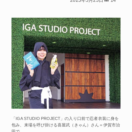
「IGA STUDIO PROJECT」の入り口前で忍者衣装に身を
包み、来場を呼び掛ける喜屋武（きゃん）さん＝伊賀市治
田で