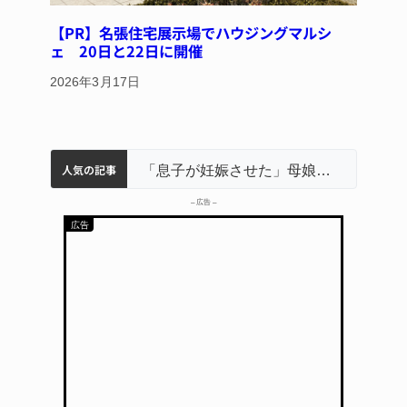
【PR】名張住宅展示場でハウジングマルシ
ェ 20日と22日に開催
2026年3月17日
人気の記事
名張市立病院のDMAT、熊本地震の被災地へ 能登以来3回目の派遣
中学校の陶壁モニュメント 地元建設会社がボランティアで清掃 伊賀
名張市水道料金47％値上げへ 答申案、審議会で大筋まとまる
「息子が妊娠させた」母娘だまされ400万円詐欺被害 名張
– 広告 –