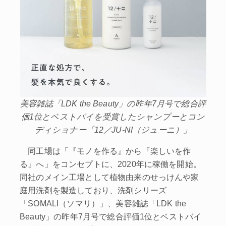
美容雑誌「LDK the Beauty」の昨年7月号で総合評
価1位とベストバイを受賞したシャンプーとコン
ディショナー「12／JU‐NI（ジューニ）」
同工場は「『モノを作る』から『楽しいを作
る』へ」をコンセプトに、2020年に稼働を開始。
同社のメイン工場として植物由来のせっけんや家
庭用洗剤を製造しており、洗剤シリーズ
「SOMALI（ソマリ）」、美容雑誌「LDK the
Beauty」の昨年7月号で総合評価1位とベストバイ