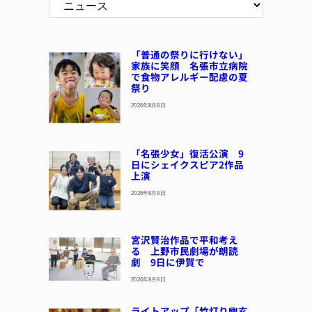
「普通の祭りに行けない」
家族に笑顔 名張市立病院
で食物アレルギー配慮の夏
祭り
2026年8月8日
「名張少女」復活公演 9
日にシェイクスピア2作品
上演
2026年8月8日
宮沢賢治作品で平和考え
る 上野市民劇場が朗読
劇 9日に伊賀で
2026年8月8日
ライトアップ「竹灯り幽玄