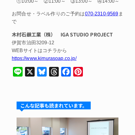
①10:00～ ②11:00～ ③13:00～ ④14:00～
お問合せ・ラベル作りのご予約は
070-2310-9569
ま
で
木村石鹸工業（株） IGA STUDIO PROJECT
伊賀市治田3209-12
WEBサイトはコチラから
https://www.kimurasoap.co.jp/
Li
X
Bl
T
F
Pi
n
u
hr
a
nt
e
e
e
c
er
s
a
e
e
こんな記事も読まれています。
k
d
b
st
y
s
o
o